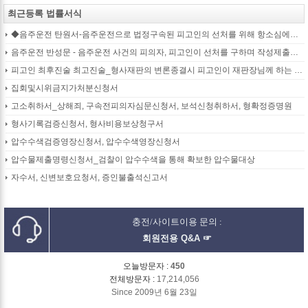
최근등록 법률서식
◆음주운전 탄원서-음주운전으로 법정구속된 피고인의 선처를 위해 항소심에서 제출하는 탄원서(45page)
음주운전 반성문 - 음주운전 사건의 피의자, 피고인이 선처를 구하며 작성제출하는 반성문
피고인 최후진술 최고진술_형사재판의 변론종결시 피고인이 재판장님께 하는 최종진술 의견내용(36페이지)
집회및시위금지가처분신청서
고소취하서_상해죄, 구속전피의자심문신청서, 보석신청취하서, 형확정증명원
형사기록검증신청서, 형사비용보상청구서
압수수색검증영장신청서, 압수수색영장신청서
압수물제출명령신청서_검찰이 압수수색을 통해 확보한 압수물대상
자수서, 신변보호요청서, 증인불출석신고서
충전/사이트이용 문의 :
회원전용 Q&A ☞
오늘방문자 :
450
전체방문자 :
17,214,056
Since 2009년 6월 23일