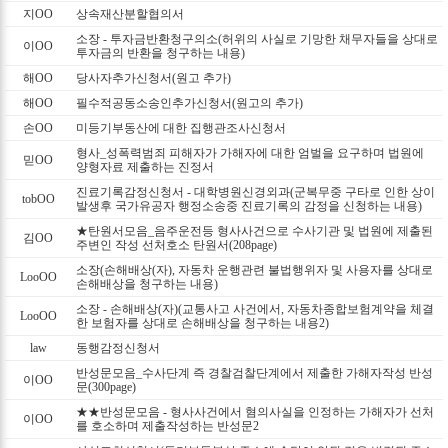
지OO
상속재산분할협의서
소장 - 투자금반환청구의소(허위의 사실로 기망한 채무자들을 상대로
이OO
투자금의 반환을 청구하는 내용)
해OO
당사자추가신청서(원고 추가)
해OO
필수적공동소송인추가신청서(원고의 추가)
손OO
미등기부동산에 대한 집행관조사신청서
형사_성폭력범죄 피해자가 가해자에 대한 엄벌을 요구하며 법원에
믿OO
양형자료 제출하는 진정서
진료기록감정신청서 - 대학병원신경외과(군복무중 구타로 인한 상이
tobOO
발생후 국가유공자 행정소송중 진료기록의 감정을 신청하는 내용)
★탄원서모음_음주운전등 형사사건으로 수사기관 및 법원에 제출된
김OO
주변인 작성 선처호소 탄원서(208page)
소장(손해배상(자), 자동차 운행관련 불법행위자 및 사용자를 상대로
LooOO
손해배상을 청구하는 내용)
소장 - 손해배상(자)(교통사고 사건에서, 자동차종합보험계약을 체결
LooOO
한 보험자를 상대로 손해배상을 청구하는 내용2)
law
동행감정신청서
반성문모음_수사단계 즉 경찰검찰단계에서 제출한 가해자작성 반성
이OO
문(300page)
★★반성문모음 - 형사사건에서 혐의사실을 인정하는 가해자가 선처
이OO
를 호소하며 제출작성하는 반성문2