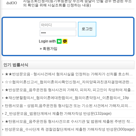
사실조회신청서(등기부등본상 주소에 송달이 안될 경우 변경된 주소
dsdOO
의 확인을 위해 사실조회를 신청하는 내용)
로그인
Login with
Naver
Kakao
» 회원가입
인기 법률서식
★★반성문모음 - 형사사건에서 혐의사실을 인정하는 가해자가 선처를 호소하며 제출작성하는 반성문2
☆☆협의이혼신고서_협의이혼의사확인신청서_자의양육과친권자결정에관한협의서_22p
★반성문모음_음주운전등 형사사건의 가해자, 피의자, 피고인이 작성하여 제출하는 반성문모음(380page)
★재산분할합의서_협의이혼에대한합의서_협의이혼약정서_이혼합의서_19p
탄원서모음 – 성범죄,음주운전등 형사입건 또는 기소된 사건에서 가해자,피의자,피고인을 위하여 선처를 호소하는 내용(지인분들 작성)
2_반성문모음_법원단계에서 제출한 가해자작성 반성문(132page)
★탄원서모음_음주운전등 형사사건으로 수사기관 및 법원에 제출된 주변인 작성 선처호소 탄원서(208page)
반성문모음_수사단계 즉 경찰검찰단계에서 제출한 가해자작성 반성문(300page)